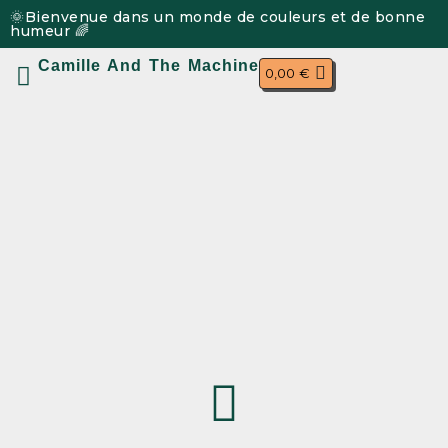
🌞Bienvenue dans un monde de couleurs et de bonne
humeur 🌈
Camille And The Machine
0,00
€
Mon compte