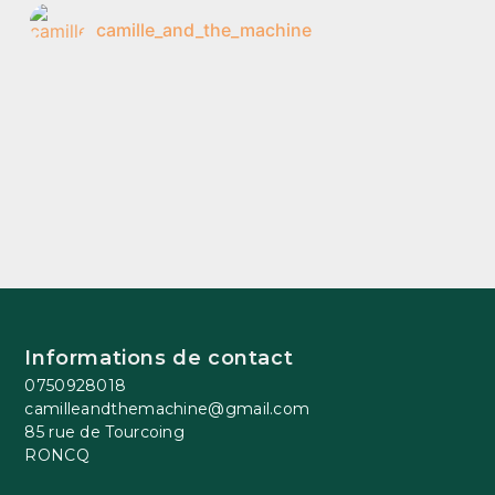
camille_and_the_machine
Informations de contact
0750928018
camilleandthemachine@gmail.com
85 rue de Tourcoing
RONCQ