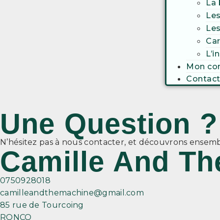
La 
Les
Le
Car
L’i
Mon co
Contac
Une Question ?
N’hésitez pas à nous contacter, et découvrons ense
Camille And Th
0750928018
camilleandthemachine@gmail.com
85 rue de Tourcoing
RONCQ