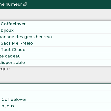
ne humeur 🌈
 Coffeelover
 bijoux
banane des gens heureux
 Sacs Méli-Mélo
 Tout Chaud
te cadeau
ndispensable
mpte
 Coffeelover
 bijoux