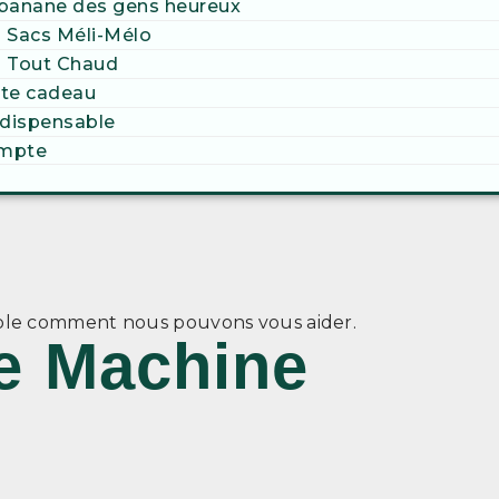
banane des gens heureux
 Sacs Méli-Mélo
s Tout Chaud
te cadeau
ndispensable
mpte
t
mble comment nous pouvons vous aider.
e Machine