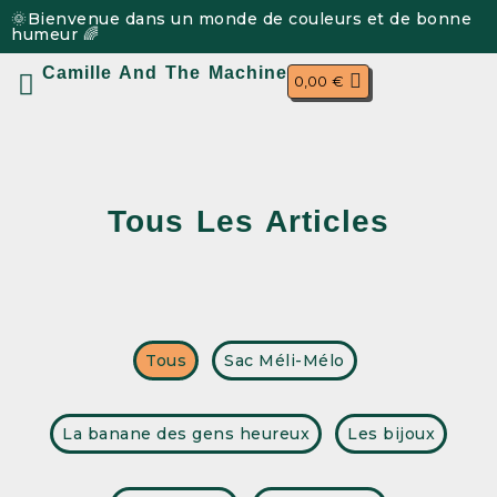
🌞Bienvenue dans un monde de couleurs et de bonne
humeur 🌈
Camille And The Machine
0,00
€
Mon compte
Tous Les Articles
Tous
Sac Méli-Mélo
La banane des gens heureux
Les bijoux