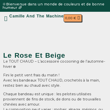
🌞Bienvenue dans un monde de couleurs et de bonne
humeur 🌈
Camille And The Machine
0,00
€
Mon compte
Le Rose Et Beige
Le TOUT CHAUD – L’accessoire cocooning de l’automne-
hiver ❄️
Fini le petit vent frais du matin !
Avec les bandeaux TOUT CHAUD, crochetés à la main,
restez bien au chaud avec style.
Chaque bandeau est unique : les pelotes utilisées
proviennent de fins de stock, de dons ou de trouvailles
chinées avec amour.
La composition peut varier : mohair, alpaga, mérinos, ou