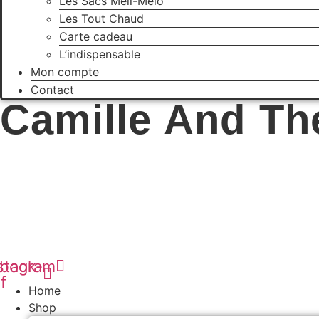
Les Sacs Méli-Mélo
Les Tout Chaud
Carte cadeau
L’indispensable
Mon compte
Contact
Camille And Th
book-
stagram
f
Home
Shop