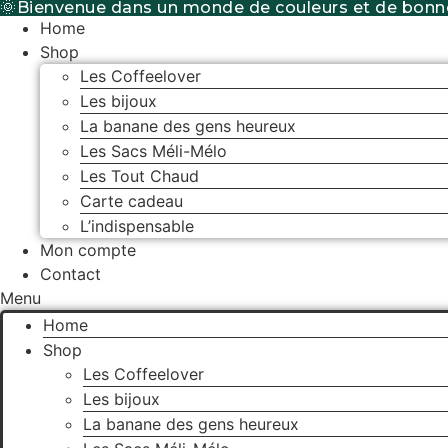
🌞Bienvenue dans un monde de couleurs et de bonn
Aller
Home
au
Shop
contenu
Les Coffeelover
Les bijoux
La banane des gens heureux
Les Sacs Méli-Mélo
Les Tout Chaud
Carte cadeau
L’indispensable
Mon compte
Contact
Menu
Home
Shop
Les Coffeelover
Les bijoux
La banane des gens heureux