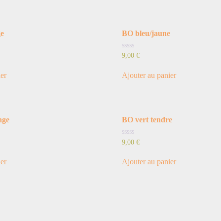
ge
BO bleu/jaune
Note
9,00
€
0
sur
5
ier
Ajouter au panier
nge
BO vert tendre
Note
9,00
€
0
sur
5
ier
Ajouter au panier