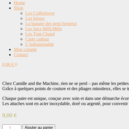
Home
Shop
Les Coffeelover
Les bijoux
La banane des gens heureux
Les Sacs Méli-Mélo
Les Tout Chaud
Carte cadeau
L’indispensable
Mon compte
Contact
0,00
€
0
Chez Camille and the Machine, rien ne se perd – pas même les petites 
Grâce à quelques points de couture et des pliages minutieux, elles se t
Chaque paire est unique, conçue avec soin et dans une démarche écor
Les attaches sont en acier inoxydable, doré ou argenté, pour convenir a
9,00
€
quantité
Ajouter au panier