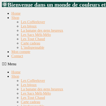
Aller
🌞Bienvenue dans un monde de couleurs e
au
contenu
Home
Shop
Les Coffeelover
Les bijoux
La banane des gens heureux
Les Sacs Méli-Mélo
Les Tout Chaud
Carte cadeau
L’indispensable
Mon compte
Contact
Menu
Home
Shop
Les Coffeelover
Les bijoux
La banane des gens heureux
Les Sacs Méli-Mélo
Les Tout Chaud
Carte cadeau