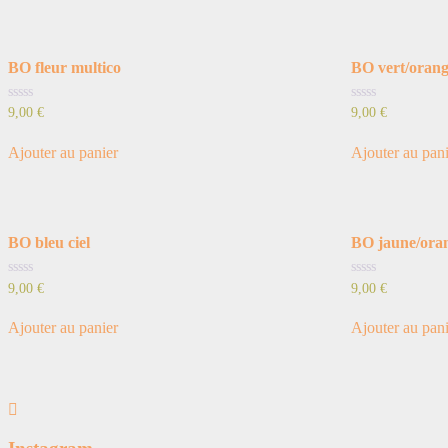
BO fleur multico
BO vert/oran
Note
Note
9,00
€
9,00
€
0
0
sur
sur
5
5
Ajouter au panier
Ajouter au pan
BO bleu ciel
BO jaune/ora
Note
Note
9,00
€
9,00
€
0
0
sur
sur
5
5
Ajouter au panier
Ajouter au pan