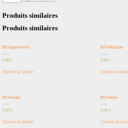
de
BO
mexicaine
Produits similaires
Produits similaires
BO jaune/vert
BO blanche
Note
Note
9,00
€
9,00
€
0
0
sur
sur
5
5
Ajouter au panier
Ajouter au pan
BO koala
BO noire
Note
Note
9,00
€
9,00
€
0
0
sur
sur
5
5
Ajouter au panier
Ajouter au pan