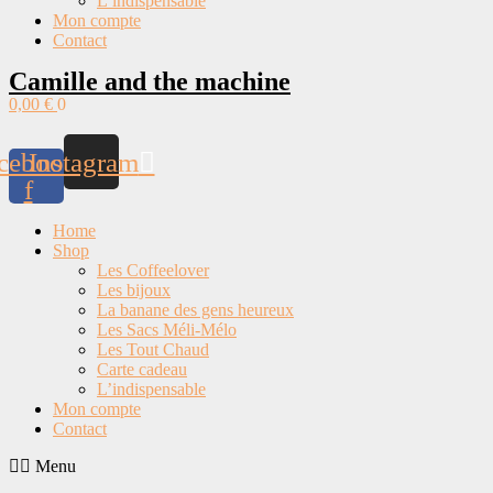
L’indispensable
Mon compte
Contact
Camille and the machine
0,00
€
0
cebook-
Instagram
f
Home
Shop
Les Coffeelover
Les bijoux
La banane des gens heureux
Les Sacs Méli-Mélo
Les Tout Chaud
Carte cadeau
L’indispensable
Mon compte
Contact
Menu