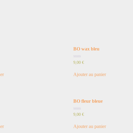
BO wax bleu
Note
9,00
€
0
sur
5
ier
Ajouter au panier
BO fleur bleue
Note
9,00
€
0
sur
5
ier
Ajouter au panier