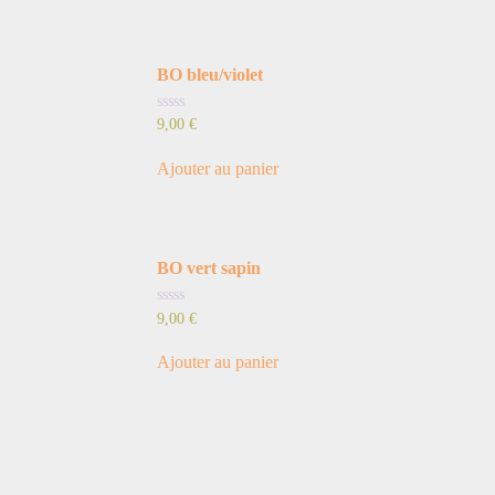
BO bleu/violet
Note
9,00
€
0
sur
5
Ajouter au panier
BO vert sapin
Note
9,00
€
0
sur
5
Ajouter au panier