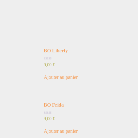
BO Liberty
Note
9,00
€
0
sur
5
Ajouter au panier
BO Frida
Note
9,00
€
0
sur
5
Ajouter au panier