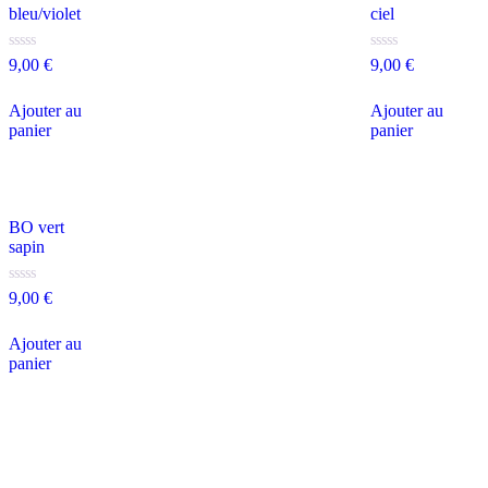
bleu/violet
ciel
Note
Note
9,00
€
9,00
€
0
0
sur
sur
5
5
Ajouter au
Ajouter au
panier
panier
BO vert
sapin
Note
9,00
€
0
sur
5
Ajouter au
panier