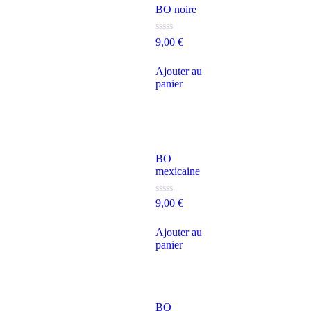
BO noire
Note
9,00
€
0
sur
5
Ajouter au
panier
BO
mexicaine
Note
9,00
€
0
sur
5
Ajouter au
panier
BO