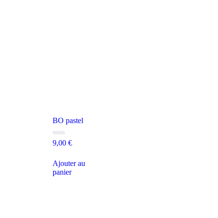
BO pastel
Note
9,00
€
0
sur
5
Ajouter au
panier