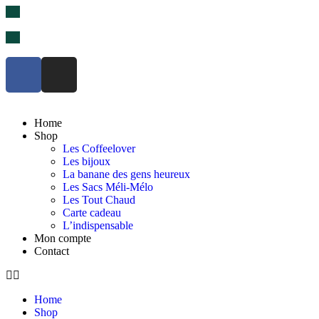
🌞Bienvenue dans un monde de couleurs et de bonne humeur 🌈
Home
Shop
Les Coffeelover
Les bijoux
La banane des gens heureux
Les Sacs Méli-Mélo
Les Tout Chaud
Carte cadeau
L’indispensable
Mon compte
Contact
Home
Shop