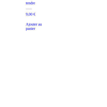
tendre
Note
9,00
€
0
sur
5
Ajouter au
panier