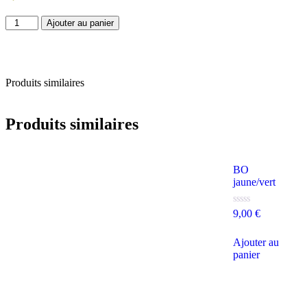
Ajouter au panier
Produits similaires
Produits similaires
BO
jaune/vert
Note
9,00
€
0
sur
5
Ajouter au
panier