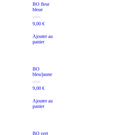
BO fleur
bleue
Note
9,00
€
0
sur
5
Ajouter au
panier
BO
bleu/jaune
Note
9,00
€
0
sur
5
Ajouter au
panier
BO vert