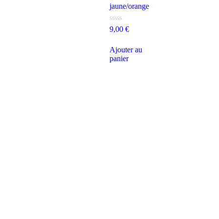
jaune/orange
Note
9,00
€
0
sur
5
Ajouter au
panier