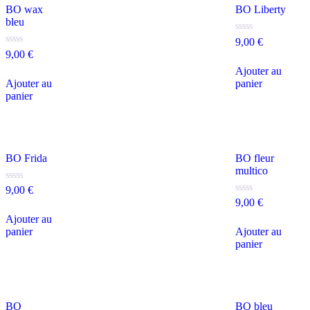
BO wax
BO Liberty
bleu
Note
9,00
€
0
Note
9,00
€
sur
0
5
Ajouter au
sur
5
Ajouter au
panier
panier
BO Frida
BO fleur
multico
Note
9,00
€
0
Note
9,00
€
sur
0
5
Ajouter au
sur
5
panier
Ajouter au
panier
BO
BO bleu