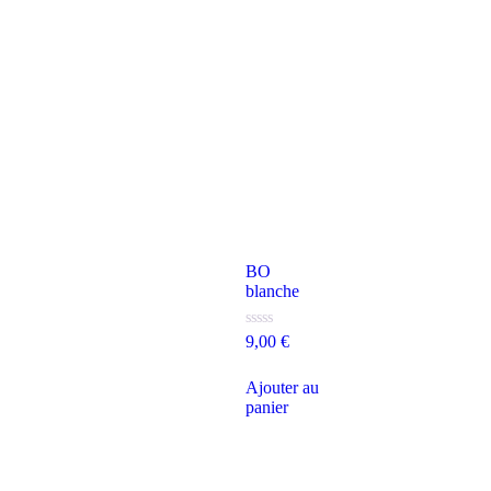
BO
blanche
Note
9,00
€
0
sur
5
Ajouter au
panier